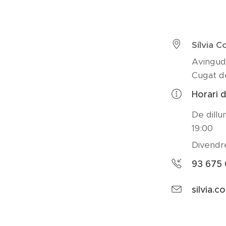
Sílvia 
Avingud
Cugat de
Horari d
De dillu
19:00
Divendr
93 675 
silvia.