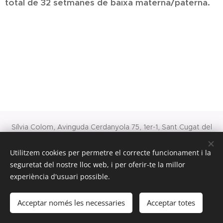
total de 32 setmanes de baixa materna/paterna.
Sílvia Colom, Avinguda Cerdanyola 75, 1er-1, Sant Cugat del
Vallès, 08172, Tlfs: 93 675 07 61 - 677 32 24 33 (Tlf. o
Whatsapp) email: silvia.colom@gmail.com
Utilitzem cookies per permetre el correcte funcionament i la
seguretat del nostre lloc web, i per oferir-te la millor
Avís Legal
Cookies
experiència d'usuari possible.
Llengües
Acceptar només les necessaries
Acceptar totes
Español
Català